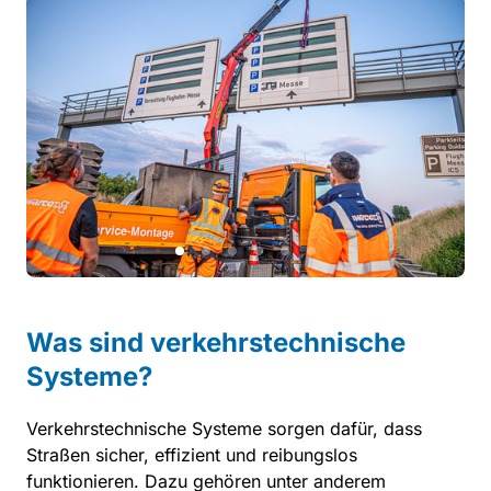
Slide 1 of 6
Was 
sind 
verkehrstechnische 
Systeme?
Verkehrstechnische 
Systeme 
sorgen 
dafür, 
dass 
Straßen 
sicher, 
effizient 
und 
reibungslos 
funktionieren. 
Dazu 
gehören 
unter 
anderem 