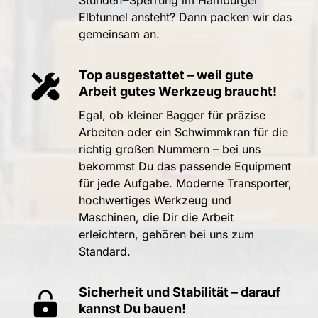
Stunden‒
Sperrung 
im 
Hamburger 
Elbtunnel 
ansteht? 
Dann 
packen 
wir 
das 
gemeinsam 
an.
Top 
ausgestattet 
– 
weil 
gute 
Arbeit 
gutes 
Werkzeug 
braucht!
Egal, 
ob 
kleiner 
Bagger 
für 
präzise 
Arbeiten 
oder 
ein 
Schwimmkran 
für 
die 
richtig 
großen 
Nummern 
– 
bei 
uns 
bekommst 
Du 
das 
passende 
Equipment 
für 
jede 
Aufgabe. 
Moderne 
Transporter, 
hochwertiges 
Werkzeug 
und 
Maschinen, 
die 
Dir 
die 
Arbeit 
erleichtern, 
gehören 
bei 
uns 
zum 
Standard.
Sicherheit 
und 
Stabilität 
– 
darauf 
kannst 
Du 
bauen!