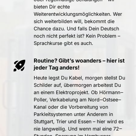
bieten 
Dir 
echte 
Weiterentwicklungsmöglichkeiten. 
Wer 
sich 
weiterbilden 
will, 
bekommt 
die 
Chance 
dazu. 
Und 
falls 
Dein 
Deutsch 
noch 
nicht 
perfekt 
ist? 
Kein 
Problem 
– 
Sprachkurse 
gibt 
es 
auch.
Routine? 
Gibt’s 
woanders 
– 
hier 
ist 
jeder 
Tag 
anders!
Heute 
legst 
Du 
Kabel, 
morgen 
stellst 
Du 
Schilder 
auf, 
übermorgen 
arbeitest 
Du 
an 
einem 
Elektroprojekt. 
Ob 
Hörmann‒
Poller, 
Verkabelung 
am 
Nord‒
Ostsee‒
Kanal 
oder 
die 
Vorbereitung 
von 
Parkleitsystemen 
unter 
Anderem 
in 
Stuttgart, 
Trier 
und 
Essen 
– 
hier 
wird 
es 
nie 
langweilig. 
Und 
wenn 
mal 
eine 
72‒