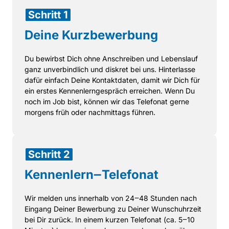
Schritt 
1
Deine 
Kurzbewerbung
Du 
bewirbst 
Dich 
ohne 
Anschreiben 
und 
Lebenslauf 
ganz 
unverbindlich 
und 
diskret 
bei 
uns. 
Hinterlasse 
dafür 
einfach 
Deine 
Kontaktdaten, 
damit 
wir 
Dich 
für 
ein 
erstes 
Kennenlerngespräch 
erreichen. 
Wenn 
Du 
noch 
im 
Job 
bist, 
können 
wir 
das 
Telefonat 
gerne 
morgens 
früh 
oder 
nachmittags 
führen.
Schritt 
2
Kennenlern‒
Telefonat
Wir 
melden 
uns 
innerhalb 
von 
24‒
48 
Stunden 
nach 
Eingang 
Deiner 
Bewerbung 
zu 
Deiner 
Wunschuhrzeit 
bei 
Dir 
zurück. 
In 
einem 
kurzen 
Telefonat 
(ca. 
5‒
10 