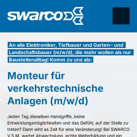
An 
alle 
Elektroniker, 
Tiefbauer 
und 
Garten‒
und 
Landschaftsbauer 
(m/w/d), 
die 
mehr 
wollen 
als 
nur 
Baustellenalltag! 
Komm 
zu 
uns 
als:
Monteur 
für 
verkehrstechnische 
Anlagen 
(m/w/d)
Jeden 
Tag 
dieselben 
Handgriffe, 
keine 
Entwicklungsmöglichkeiten 
und 
das 
Gefühl, 
auf 
der 
Stelle 
zu 
treten? 
Dann 
wird 
es 
Zeit 
für 
eine 
Veränderung! 
Bei 
SWARCO 
V.S.M. 
wartet 
Abwechslung, 
echte 
Weiterbildung 
und 
ein 