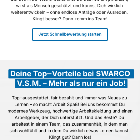
wirst als Mensch geschätzt und kannst Dich wirklich 
weiterentwickeln – ohne endlose Anträge oder Ausreden. 
Klingt besser? Dann komm ins Team!
Jetzt Schnellbewerbung starten
Deine 
Top‒
Vorteile 
bei 
SWARCO 
V.S.M. 
– 
Mehr 
als 
nur 
ein 
Job!
Top‒
ausgestattet, 
fair 
bezahlt 
und 
immer 
was 
Neues 
zu 
Lernen 
– 
so 
macht 
Arbeit 
Spaß! 
Bei 
uns 
bekommst 
Du 
modernes 
Werkzeug, 
hochwertige 
Arbeitskleidung 
und 
einen 
Arbeitgeber, 
der 
Dich 
unterstützt. 
Und 
das 
Beste? 
Du 
arbeitest 
in 
einem 
Team, 
das 
zusammenhält, 
in 
dem 
man 
sich 
wohlfühlt 
und 
in 
dem 
Du 
wirklich 
etwas 
Lernen 
kannst. 
Klingt 
gut? 
Dann 
los!