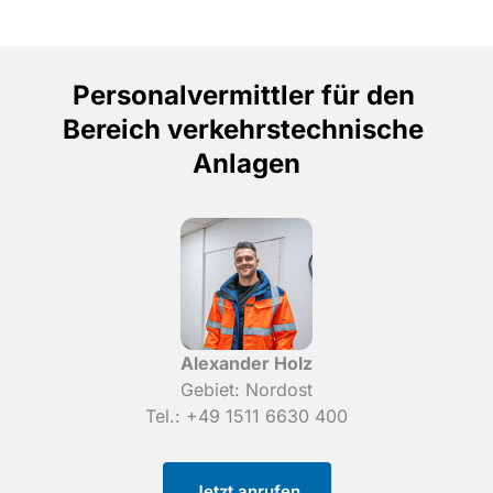
Personalvermittler 
für 
den 
Bereich 
verkehrstechnische 
Anlagen
Gebiet: Nordost

Tel.: +49 1511 6630 400
Jetzt anrufen