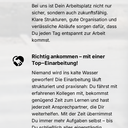
Bei 
uns 
ist 
Dein 
Arbeitsplatz 
nicht 
nur 
sicher, 
sondern 
auch 
zukunftsfähig. 
Klare 
Strukturen, 
gute 
Organisation 
und 
verlässliche 
Abläufe 
sorgen 
dafür, 
dass 
Du 
jeden 
Tag 
entspannt 
zur 
Arbeit 
kommst.
Richtig 
ankommen 
– 
mit 
einer 
Top‒
Einarbeitung!
Niemand 
wird 
ins 
kalte 
Wasser 
geworfen! 
Die 
Einarbeitung 
läuft 
strukturiert 
und 
praxisnah: 
Du 
fährst 
mit 
erfahrenen 
Kollegen 
mit, 
bekommst 
genügend 
Zeit 
zum 
Lernen 
und 
hast 
jederzeit 
Ansprechpartner, 
die 
Dir 
weiterhelfen. 
Mit 
der 
Zeit 
übernimmst 
Du 
immer 
mehr 
Aufgaben 
selbst 
– 
bis 
Du 
schließlich 
alles 
eigenständig 