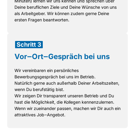
Minuten) 
lernen 
wir 
uns 
kennen 
und 
sprechen 
über 
Deine 
beruflichen 
Ziele 
und 
Deine 
Wünsche 
von 
uns 
als 
Arbeitgeber. 
Wir 
können 
zudem 
gerne 
Deine 
ersten 
Fragen 
beantworten.
Schritt 
3
Vor‒
Ort‒
Gespräch 
bei 
uns
Wir 
vereinbaren 
ein 
persönliches 
Bewerbungsgespräch 
bei 
uns 
im 
Betrieb. 
Natürlich 
gerne 
auch 
außerhalb 
Deiner 
Arbeitszeiten, 
wenn 
Du 
berufstätig 
bist. 
Wir 
zeigen 
Dir 
transparent 
unseren 
Betrieb 
und 
Du 
hast 
die 
Möglichkeit, 
die 
Kollegen 
kennenzulernen.

Wenn 
wir 
zueinander 
passen, 
machen 
wir 
Dir 
auch 
ein 
attraktives 
Job‒
Angebot.