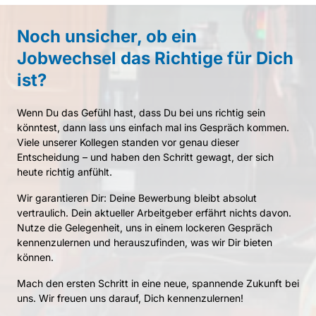
Noch 
unsicher, 
ob 
ein 
Jobwechsel 
das 
Richtige 
für 
Dich 
ist?
Wenn 
Du 
das 
Gefühl 
hast, 
dass 
Du 
bei 
uns 
richtig 
sein 
könntest, 
dann 
lass 
uns 
einfach 
mal 
ins 
Gespräch 
kommen. 
Viele 
unserer 
Kollegen 
standen 
vor 
genau 
dieser 
Entscheidung 
– 
und 
haben 
den 
Schritt 
gewagt, 
der 
sich 
heute 
richtig 
anfühlt.
Wir 
garantieren 
Dir: 
Deine 
Bewerbung 
bleibt 
absolut 
vertraulich. 
Dein 
aktueller 
Arbeitgeber 
erfährt 
nichts 
davon. 
Nutze 
die 
Gelegenheit, 
uns 
in 
einem 
lockeren 
Gespräch 
kennenzulernen 
und 
herauszufinden, 
was 
wir 
Dir 
bieten 
können.
Mach 
den 
ersten 
Schritt 
in 
eine 
neue, 
spannende 
Zukunft 
bei 
uns. 
Wir 
freuen 
uns 
darauf, 
Dich 
kennenzulernen!