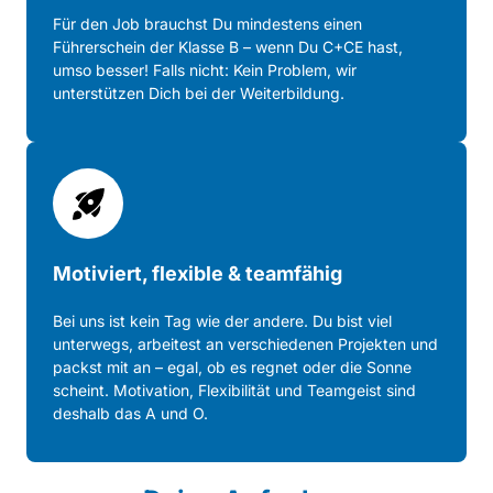
Für 
den 
Job 
brauchst 
Du 
mindestens 
einen 
Führerschein 
der 
Klasse 
B 
– 
wenn 
Du 
C+CE 
hast, 
umso 
besser! 
Falls 
nicht: 
Kein 
Problem, 
wir 
unterstützen 
Dich 
bei 
der 
Weiterbildung.
Motiviert, flexible & teamfähig
Bei 
uns 
ist 
kein 
Tag 
wie 
der 
andere. 
Du 
bist 
viel 
unterwegs, 
arbeitest 
an 
verschiedenen 
Projekten 
und 
packst 
mit 
an 
– 
egal, 
ob 
es 
regnet 
oder 
die 
Sonne 
scheint. 
Motivation, 
Flexibilität 
und 
Teamgeist 
sind 
deshalb 
das 
A 
und 
O.