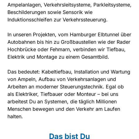
Ampelanlagen, 
Verkehrsleitsysteme, 
Parkleitsysteme, 
Beschilderungen 
sowie 
Sensorik 
wie 
Induktionsschleifen 
zur 
Verkehrssteuerung. 
In 
unseren 
Projekten, 
vom 
Hamburger 
Elbtunnel 
über 
Autobahnen 
bis 
hin 
zu 
Großbaustellen 
wie 
der 
Rader 
Hochbrücke 
oder 
Fehmarn, 
verbinden 
wir 
Tiefbau, 
Elektrik 
und 
Montage 
zu 
einem 
Gesamtbild. 
Das 
bedeutet: 
Kabeltiefbau, 
Installation 
und 
Wartung 
von 
Ampeln, 
Aufbau 
von 
Verkehrsanlagen 
und 
Arbeiten 
an 
moderner 
Steuerungstechnik. 
Egal 
ob 
als 
Elektriker, 
Tiefbauer 
oder 
Monteur 
– 
bei 
uns 
arbeitest 
Du 
an 
Systemen, 
die 
täglich 
Millionen 
Menschen 
bewegen 
und 
den 
Verkehr 
am 
Laufen 
halten.
Das 
bist 
Du