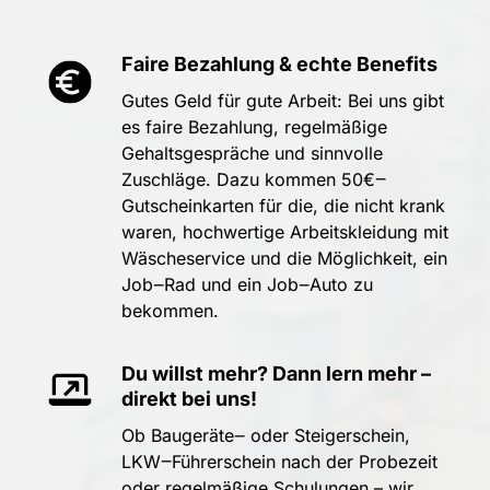
Faire 
Bezahlung 
& 
echte 
Benefits
Gutes 
Geld 
für 
gute 
Arbeit: 
Bei 
uns 
gibt 
es 
faire 
Bezahlung, 
regelmäßige 
Gehaltsgespräche 
und 
sinnvolle 
Zuschläge. 
Dazu 
kommen 
50€‒
Gutscheinkarten 
für 
die, 
die 
nicht 
krank 
waren, 
hochwertige 
Arbeitskleidung 
mit 
Wäscheservice 
und 
die 
Möglichkeit, 
ein 
Job‒
Rad 
und 
ein 
Job‒
Auto 
zu 
bekommen.
Du 
willst 
mehr? 
Dann 
lern 
mehr 
– 
direkt 
bei 
uns!
Ob 
Baugeräte‒
oder 
Steigerschein, 
LKW‒
Führerschein 
nach 
der 
Probezeit 
oder 
regelmäßige 
Schulungen 
– 
wir 